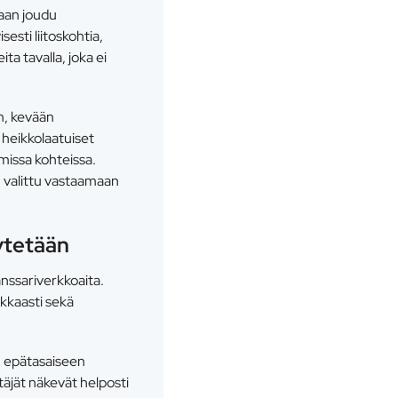
kaan joudu
esti liitoskohtia,
a tavalla, joka ei
n, kevään
 heikkolaatuiset
missa kohteissa.
on valittu vastaamaan
ytetään
anssariverkkoaita.
okkaasti sekä
u epätasaiseen
äjät näkevät helposti