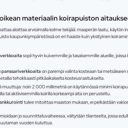
 oikean materiaalin koirapuiston aitauks
nattaa aloittaa arvioimalla kolme tekijää: maaperän laatu, käytön in
uisto kaupunkiympäristössä on eri haaste kuin yksityinen koirame
iverkkoaita
sopii hyvin kuivemmille ja tasaisemmille alueille, jois
 panssariverkkoaita
on parempi valinta kosteaan tai metsäiseen
etallia tehokkaasti pitkäaikaiselta kosteusrasitukselta.
 muuttuja: noin 2 000 millimetriä on käytännössä minimi koirapui
la tai aktiivisemmilla koirilla korkeampi aita on perusteltu.
 ankkurointi
tulee mitoittaa maaston mukaan, ei pelkästään vakiom
ioidaan jo suunnitteluvaiheessa, vältytään tilanteelta, jossa edul
i muutaman vuoden kuluttua.