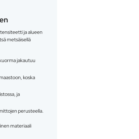
een
tensiteetti ja alueen
tsä metsäisellä
sa kuorma jakautuu
 maastoon, koska
stossa, ja
ittojen perusteella.
linen materiaali