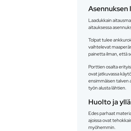
Asennuksen la
Laadukkain aitausmat
aitauksessa asennuksen
Tolpat tulee ankkuroid
vaihtelevat maaperän 
painetta ilman, että s
Porttien osalta erityi
ovat jatkuvassa käytös
ensimmäisen talven a
työn alusta lähtien.
Huolto ja yll
Edes parhaat materiaa
ajoissa ovat tehokkai
myöhemmin.