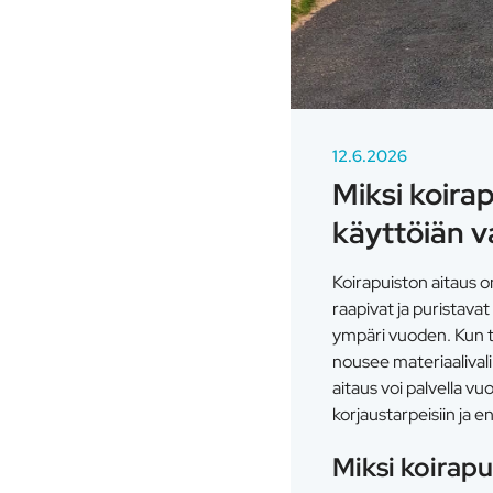
12.6.2026
Miksi koira
käyttöiän 
Koirapuiston aitaus o
raapivat ja puristavat
ympäri vuoden. Kun t
nousee materiaalivalin
aitaus voi palvella v
korjaustarpeisiin ja 
Miksi koirap