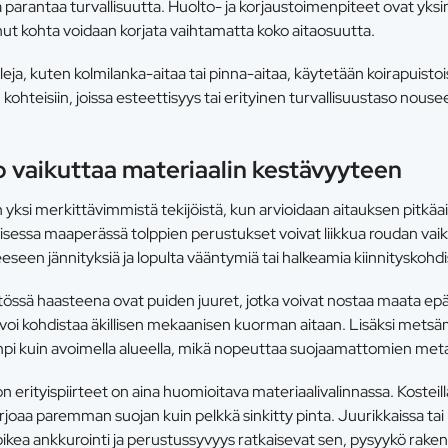
 parantaa turvallisuutta. Huolto- ja korjaustoimenpiteet ovat yksin
nut kohta voidaan korjata vaihtamatta koko aitaosuutta.
eja, kuten kolmilanka-aitaa tai pinna-aitaa, käytetään koirapuis
ohteisiin, joissa esteettisyys tai erityinen turvallisuustaso nouse
 vaikuttaa materiaalin kestävyyteen
yksi merkittävimmistä tekijöistä, kun arvioidaan aitauksen pitkäai
oisessa maaperässä tolppien perustukset voivat liikkua roudan vai
eseen jännityksiä ja lopulta vääntymiä tai halkeamia kiinnityskohdi
össä haasteena ovat puiden juuret, jotka voivat nostaa maata epä
 voi kohdistaa äkillisen mekaanisen kuorman aitaan. Lisäksi met
pi kuin avoimella alueella, mikä nopeuttaa suojaamattomien metal
erityispiirteet on aina huomioitava materiaalivalinnassa. Kosteill
rjoaa paremman suojan kuin pelkkä sinkitty pinta. Juurikkaissa tai 
oikea ankkurointi ja perustussyvyys ratkaisevat sen, pysyykö rak