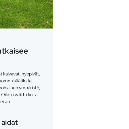
atkaisee
t kaivavat, hyppivät,
Suomen säätiloille
pohjainen ympäristö,
Oikein valittu koira-
eisiin
 aidat