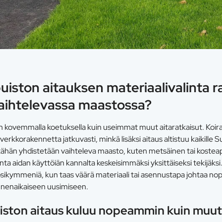
puiston aitauksen materiaalivalinta r
vaihtelevassa maastossa?
n kovemmalla koetuksella kuin useimmat muut aitaratkaisut. Koira
 verkkorakennetta jatkuvasti, minkä lisäksi aitaus altistuu kaikille 
ähän yhdistetään vaihteleva maasto, kuten metsäinen tai kostea
ta aidan käyttöiän kannalta keskeisimmäksi yksittäiseksi tekijäksi. 
uosikymmeniä, kun taas väärä materiaali tai asennustapa johtaa nop
ennenaikaiseen uusimiseen.
uiston aitaus kuluu nopeammin kuin muut