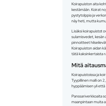
Koirapuiston aita koht
kestämään. Koirat noja
pystytolppia ja verko
näy heti, mutta kumu
Lisäksi koirapuistot 
sulamisvedet, kesän 
pinnoitteet hilseilev
Koirapuiston aidan kä
tätä kaksinkertaista r
Mitä aitausma
Koirapuistoissa ja koi
Tyypillinen malli on 
hyppäämisen yli että 
Panssariverkkoaita s
maanpintaan muita ai