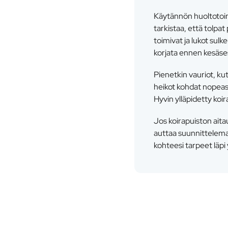
Käytännön huoltotoim
tarkistaa, että tolpa
toimivat ja lukot sul
korjata ennen kesäse
Pienetkin vauriot, kut
heikot kohdat nopeas
Hyvin ylläpidetty koi
Jos koirapuiston aita
auttaa suunnittelema
kohteesi tarpeet läpi