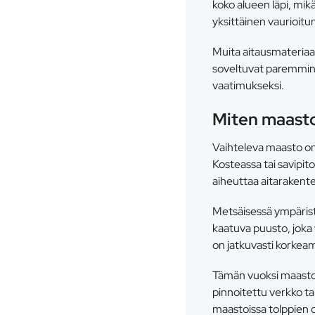
koko alueen läpi, mikä
yksittäinen vaurioitu
Muita aitausmateriaal
soveltuvat paremmin k
vaatimukseksi.
Miten maasto
Vaihteleva maasto on 
Kosteassa tai savipit
aiheuttaa aitarakente
Metsäisessä ympärist
kaatuva puusto, joka
on jatkuvasti korkeam
Tämän vuoksi maaston 
pinnoitettu verkko ta
maastoissa tolppien 