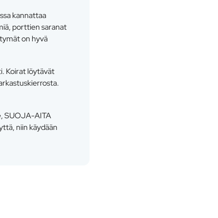
essa kannattaa
miä, porttien saranat
irtymät on hyvä
i. Koirat löytävät
arkastuskierrosta.
alue, SUOJA-AITA
ttä, niin käydään