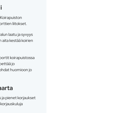
i
 Koirapuiston
rttien liitokset.
valun laatu ja syvyys
 aita kestää koirien
iportit koirapuistossa
pettää jo
kohdat huomioon jo
aarta
 ja pienet korjaukset
 korjauskuluja