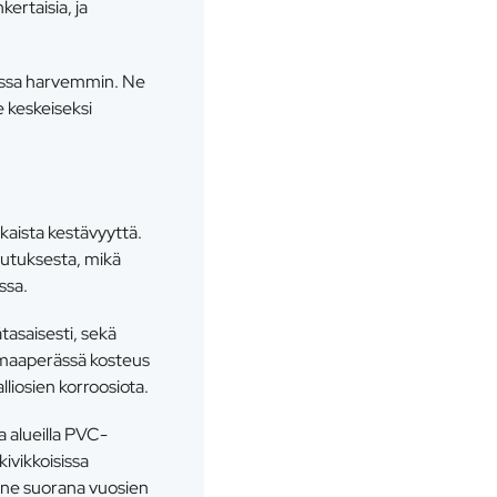
kertaisia, ja
toissa harvemmin. Ne
e keskeiseksi
kaista kestävyyttä.
kutuksesta, mikä
ssa.
tasaisesti, sekä
sämaaperässä kosteus
liosien korroosiota.
a alueilla PVC-
kivikkoisissa
enne suorana vuosien