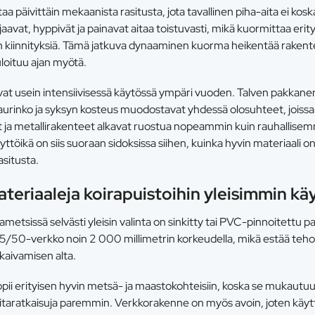
aa päivittäin mekaanista rasitusta, jota tavallinen piha-aita ei kos
avat, hyppivät ja painavat aitaa toistuvasti, mikä kuormittaa erityis
n kiinnityksiä. Tämä jatkuva dynaaminen kuorma heikentää rakenteit
loituu ajan myötä.
ovat usein intensiivisessä käytössä ympäri vuoden. Talven pakkane
aurinko ja syksyn kosteus muodostavat yhdessä olosuhteet, joissa
ät ja metallirakenteet alkavat ruostua nopeammin kuin rauhallisem
yttöikä on siis suoraan sidoksissa siihen, kuinka hyvin materiaali 
asitusta.
teriaaleja koirapuistoihin yleisimmin kä
rametsissä selvästi yleisin valinta on sinkitty tai PVC-pinnoitettu p
2,5/50-verkko noin 2 000 millimetrin korkeudella, mikä estää teh
kaivamisen alta.
opii erityisen hyvin metsä- ja maastokohteisiin, koska se mukautu
taratkaisuja paremmin. Verkkorakenne on myös avoin, joten käytt