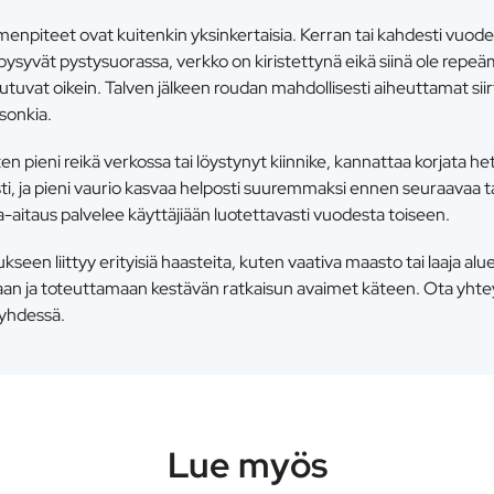
enpiteet ovat kuitenkin yksinkertaisia. Kerran tai kahdesti vuod
t pysyvät pystysuorassa, verkko on kiristettynä eikä siinä ole repeä
keutuvat oikein. Talven jälkeen roudan mahdollisesti aiheuttamat si
sonkia.
en pieni reikä verkossa tai löystynyt kiinnike, kannattaa korjata het
ti, ja pieni vaurio kasvaa helposti suuremmaksi ennen seuraavaa t
ra-aitaus palvelee käyttäjiään luotettavasti vuodesta toiseen.
ukseen liittyy erityisiä haasteita, kuten vaativa maasto tai laaja 
an ja toteuttamaan kestävän ratkaisun avaimet käteen. Ota yhtey
 yhdessä.
Lue myös