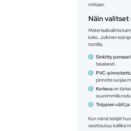
mittaan.
Näin valitset
Materiaalivalinta kan
koko. Julkinen koirap
tontilla.
Sinkitty panssar
tasaisesti.
PVC-pinnoitettu
pinnoite suojaa m
Korkeus
on tärkeä
suuremmilla roduil
Tolppien välit ja
Kun nämä tekijät huom
osoittautuu kalliiks