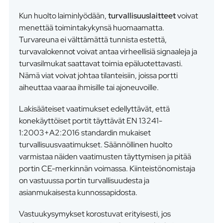
Kun huolto laiminlyödään,
turvallisuuslaitteet
voivat
menettää toimintakykynsä huomaamatta.
Turvareuna ei välttämättä tunnista estettä,
turvavalokennot voivat antaa virheellisiä signaaleja ja
turvasilmukat saattavat toimia epäluotettavasti.
Nämä viat voivat johtaa tilanteisiin, joissa portti
aiheuttaa vaaraa ihmisille tai ajoneuvoille.
Lakisääteiset vaatimukset edellyttävät, että
konekäyttöiset portit täyttävät EN 13241-
1:2003+A2:2016 standardin mukaiset
turvallisuusvaatimukset. Säännöllinen huolto
varmistaa näiden vaatimusten täyttymisen ja pitää
portin CE-merkinnän voimassa. Kiinteistönomistaja
on vastuussa portin turvallisuudesta ja
asianmukaisesta kunnossapidosta.
Vastuukysymykset korostuvat erityisesti, jos