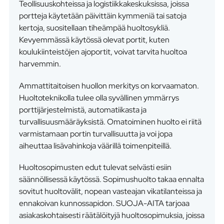
Teollisuuskohteissa ja logistiikkakeskuksissa, joissa
portteja käytetään päivittäin kymmeniä tai satoja
kertoja, suositellaan tiheämpää huoltosykliä.
Kevyemmässä käytössä olevat portit, kuten
koulukiinteistöjen ajoportit, voivat tarvita huoltoa
harvemmin.
Ammattitaitoisen huollon merkitys on korvaamaton.
Huoltoteknikolla tulee olla syvällinen ymmärrys
porttijärjestelmistä, automatiikasta ja
turvallisuusmääräyksistä. Omatoiminen huolto ei riitä
varmistamaan portin turvallisuutta ja voi jopa
aiheuttaa lisävahinkoja väärillä toimenpiteillä.
Huoltosopimusten edut tulevat selvästi esiin
säännöllisessä käytössä. Sopimushuolto takaa ennalta
sovitut huoltovälit, nopean vasteajan vikatilanteissa ja
ennakoivan kunnossapidon. SUOJA-AITA tarjoaa
asiakaskohtaisesti räätälöityjä huoltosopimuksia, joissa