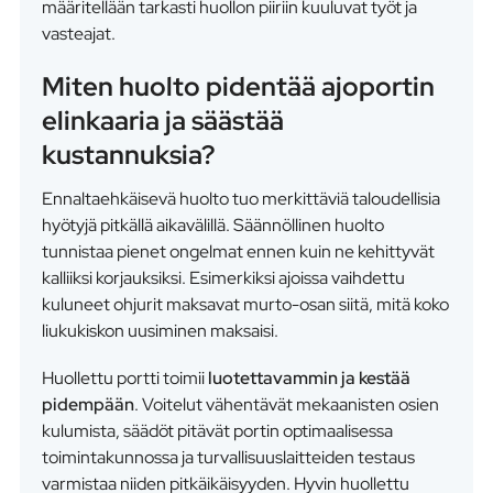
määritellään tarkasti huollon piiriin kuuluvat työt ja
vasteajat.
Miten huolto pidentää ajoportin
elinkaaria ja säästää
kustannuksia?
Ennaltaehkäisevä huolto tuo merkittäviä taloudellisia
hyötyjä pitkällä aikavälillä. Säännöllinen huolto
tunnistaa pienet ongelmat ennen kuin ne kehittyvät
kalliiksi korjauksiksi. Esimerkiksi ajoissa vaihdettu
kuluneet ohjurit maksavat murto-osan siitä, mitä koko
liukukiskon uusiminen maksaisi.
Huollettu portti toimii
luotettavammin ja kestää
pidempään
. Voitelut vähentävät mekaanisten osien
kulumista, säädöt pitävät portin optimaalisessa
toimintakunnossa ja turvallisuuslaitteiden testaus
varmistaa niiden pitkäikäisyyden. Hyvin huollettu