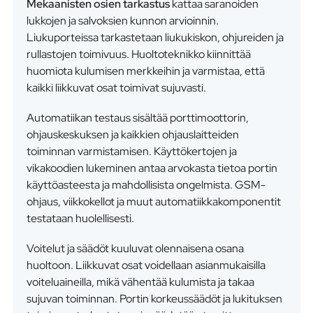
Mekaanisten osien tarkastus
kattaa saranoiden
lukkojen ja salvoksien kunnon arvioinnin.
Liukuporteissa tarkastetaan liukukiskon, ohjureiden ja
rullastojen toimivuus. Huoltoteknikko kiinnittää
huomiota kulumisen merkkeihin ja varmistaa, että
kaikki liikkuvat osat toimivat sujuvasti.
Automatiikan testaus sisältää porttimoottorin,
ohjauskeskuksen ja kaikkien ohjauslaitteiden
toiminnan varmistamisen. Käyttökertojen ja
vikakoodien lukeminen antaa arvokasta tietoa portin
käyttöasteesta ja mahdollisista ongelmista. GSM-
ohjaus, viikkokellot ja muut automatiikkakomponentit
testataan huolellisesti.
Voitelut ja säädöt kuuluvat olennaisena osana
huoltoon. Liikkuvat osat voidellaan asianmukaisilla
voiteluaineilla, mikä vähentää kulumista ja takaa
sujuvan toiminnan. Portin korkeussäädöt ja lukituksen