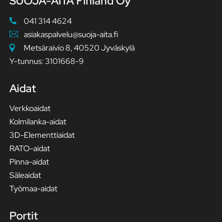
SUOJA-AITA Finland Oy
041 314 4624
asiakaspalvelu@suoja-aita.fi
Metsäraivio 8, 40520 Jyväskylä
Y-tunnus: 3101668-9
Aidat
Verkkoaidat
Kolmilanka-aidat
3D-Elementtiaidat
RATO-aidat
Pinna-aidat
Säleaidat
Työmaa-aidat
Portit