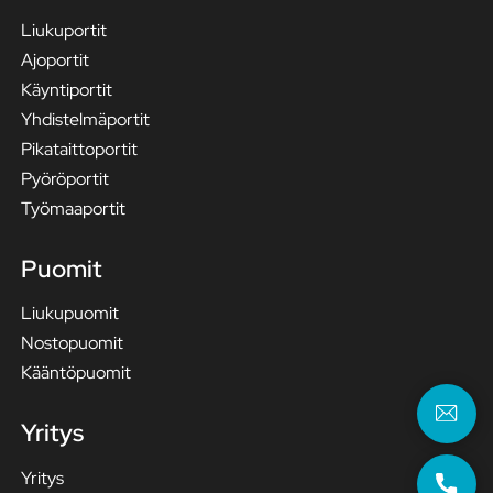
Liukuportit
Ajoportit
Käyntiportit
Yhdistelmäportit
Pikataittoportit
Pyöröportit
Työmaaportit
Puomit
Liukupuomit
Nostopuomit
Kääntöpuomit
Yritys
Yritys