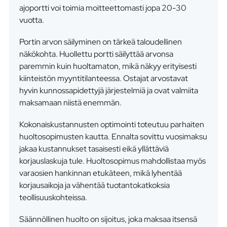
ajoportti voi toimia moitteettomasti jopa 20-30
vuotta.
Portin arvon säilyminen on tärkeä taloudellinen
näkökohta. Huollettu portti säilyttää arvonsa
paremmin kuin huoltamaton, mikä näkyy erityisesti
kiinteistön myyntitilanteessa. Ostajat arvostavat
hyvin kunnossapidettyjä järjestelmiä ja ovat valmiita
maksamaan niistä enemmän.
Kokonaiskustannusten optimointi toteutuu parhaiten
huoltosopimusten kautta. Ennalta sovittu vuosimaksu
jakaa kustannukset tasaisesti eikä yllättäviä
korjauslaskuja tule. Huoltosopimus mahdollistaa myös
varaosien hankinnan etukäteen, mikä lyhentää
korjausaikoja ja vähentää tuotantokatkoksia
teollisuuskohteissa.
Säännöllinen huolto on sijoitus, joka maksaa itsensä