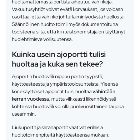
huoltamattomasta portista aiheutuu vahinkoja.
Vakuutusyhtiöt voivat evätä korvaukset, jos voidaan
osoittaa, että vahinko johtui laiminlyödystä huollosta.
Säännöllinen huolto toimii myös dokumentoituna
todisteena siitä, että kiinteistönomistaja on täyttänyt
huolehtimisvelvollisuutensa.
Kuinka usein ajoportti tulisi
huoltaa ja kuka sen tekee?
Ajoportin huoltoväli riippuu portin tyypistä,
käyttöasteesta ja ympäristöolosuhteista. Yleensä
konekäyttöiset ajoportit tulisi huoltaa
vähintään
kerran vuodessa
, mutta vilkkaasti liikennöidyissä
kohteissa huoltoväli voi olla puolivuosittainen tai jopa
useammin.
Liukuportit ja saranaportit vaativat erilaisia
huoltotoimenpiteitä käyttöasteensa mukaan.