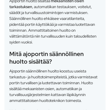
Ajoportin huolto sisältää
mekaanisten osien
tarkastuksen
, automatiikan testauksen, voitelut,
säädöt ja turvallisuustoimintojen varmistuksen.
Säännöllinen huolto ehkäisee vaaratilanteita,
pidentää portin käyttöikää ja varmistaa luotettavan
toiminnan. Ammattitaitoinen huolto on
välttämätöntä niin turvallisuuden kuin taloudellisten
syiden vuoksi.
Mitä ajoportin säännöllinen
huolto sisältää?
Ajoportin säännöllinen huolto koostuu useista
tarkastus- ja huoltotoimenpiteistä, jotka varmistavat
portin turvallisen ja luotettavan toiminnan. Huolto
sisältää mekaanisten osien, automatiikan ja
turvallisuusjärjestelmien kattavan läpikäynnin
ammattitaitoisen huoltoteknikon toimesta.