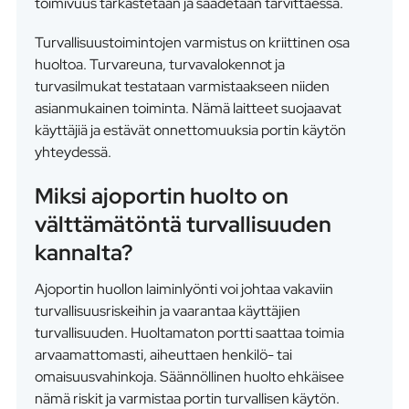
toimivuus tarkastetaan ja säädetään tarvittaessa.
Turvallisuustoimintojen varmistus on kriittinen osa
huoltoa. Turvareuna, turvavalokennot ja
turvasilmukat testataan varmistaakseen niiden
asianmukainen toiminta. Nämä laitteet suojaavat
käyttäjiä ja estävät onnettomuuksia portin käytön
yhteydessä.
Miksi ajoportin huolto on
välttämätöntä turvallisuuden
kannalta?
Ajoportin huollon laiminlyönti voi johtaa vakaviin
turvallisuusriskeihin ja vaarantaa käyttäjien
turvallisuuden. Huoltamaton portti saattaa toimia
arvaamattomasti, aiheuttaen henkilö- tai
omaisuusvahinkoja. Säännöllinen huolto ehkäisee
nämä riskit ja varmistaa portin turvallisen käytön.