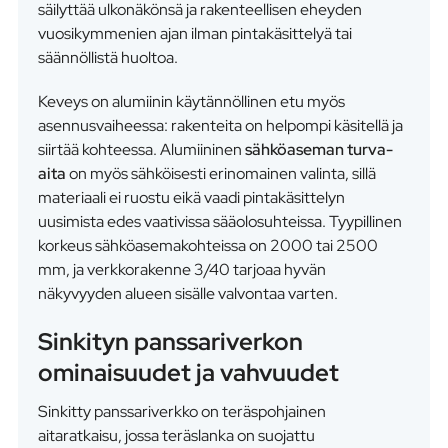
säilyttää ulkonäkönsä ja rakenteellisen eheyden
vuosikymmenien ajan ilman pintakäsittelyä tai
säännöllistä huoltoa.
Keveys on alumiinin käytännöllinen etu myös
asennusvaiheessa: rakenteita on helpompi käsitellä ja
siirtää kohteessa. Alumiininen
sähköaseman turva-
aita
on myös sähköisesti erinomainen valinta, sillä
materiaali ei ruostu eikä vaadi pintakäsittelyn
uusimista edes vaativissa sääolosuhteissa. Tyypillinen
korkeus sähköasemakohteissa on 2000 tai 2500
mm, ja verkkorakenne 3/40 tarjoaa hyvän
näkyvyyden alueen sisälle valvontaa varten.
Sinkityn panssariverkon
ominaisuudet ja vahvuudet
Sinkitty panssariverkko on teräspohjainen
aitaratkaisu, jossa teräslanka on suojattu