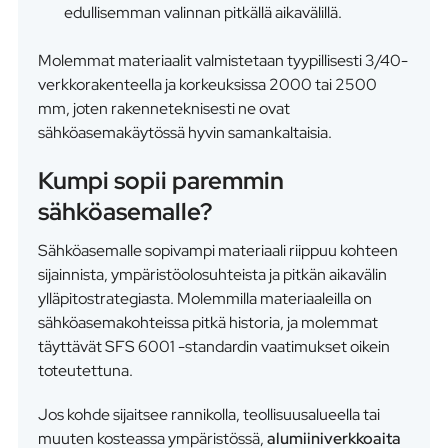
edullisemman valinnan pitkällä aikavälillä.
Molemmat materiaalit valmistetaan tyypillisesti 3/40-
verkkorakenteella ja korkeuksissa 2000 tai 2500
mm, joten rakenneteknisesti ne ovat
sähköasemakäytössä hyvin samankaltaisia.
Kumpi sopii paremmin
sähköasemalle?
Sähköasemalle sopivampi materiaali riippuu kohteen
sijainnista, ympäristöolosuhteista ja pitkän aikavälin
ylläpitostrategiasta. Molemmilla materiaaleilla on
sähköasemakohteissa pitkä historia, ja molemmat
täyttävät SFS 6001 -standardin vaatimukset oikein
toteutettuna.
Jos kohde sijaitsee rannikolla, teollisuusalueella tai
muuten kosteassa ympäristössä,
alumiiniverkkoaita