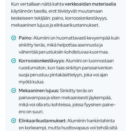
Kun vertaillaan näitä kahta
verkkoaidan materiaalia
käytännön tasolla, erot tiivistyvät muutamaan
keskeiseen tekijään: paino, korroosionkestävyys,
mekaaninen lujuus ja elinkaarikustannukset.
Paino:
Alumiini on huomattavasti kevyempää kuin
sinkitty teräs, mikä helpottaa asennusta ja
vähentää perustuksiin kohdistuvaa kuormaa.
Korroosionkestävyys:
Alumiini on luonnostaan
ruostumaton, kun taas sinkityn panssariverkon
suoja perustuu pintakäsittelyyn, joka voi ajan
myötä kulua.
Mekaaninen lujuus:
Sinkitty teräs on
painavampaa ja siten mekaanisesti jäykempää,
mikä voi olla etu kohteissa, joissa fyysinen paine-
ero on suuri.
Elinkaarikustannukset:
Alumiinin hankintahinta
on korkeampi, mutta huoltovapaus voi tehdä siitä