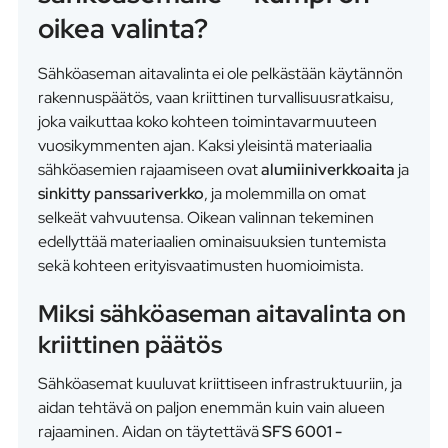
oikea valinta?
Sähköaseman aitavalinta ei ole pelkästään käytännön
rakennuspäätös, vaan kriittinen turvallisuusratkaisu,
joka vaikuttaa koko kohteen toimintavarmuuteen
vuosikymmenten ajan. Kaksi yleisintä materiaalia
sähköasemien rajaamiseen ovat
alumiiniverkkoaita
ja
sinkitty panssariverkko
, ja molemmilla on omat
selkeät vahvuutensa. Oikean valinnan tekeminen
edellyttää materiaalien ominaisuuksien tuntemista
sekä kohteen erityisvaatimusten huomioimista.
Miksi sähköaseman aitavalinta on
kriittinen päätös
Sähköasemat kuuluvat kriittiseen infrastruktuuriin, ja
aidan tehtävä on paljon enemmän kuin vain alueen
rajaaminen. Aidan on täytettävä
SFS 6001 -