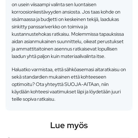
on usein viisaampi valinta sen luontaisen
korroosionkestävyyden ansiosta. Jos taas kohde on
sisämaassa ja budjetti on keskeinen tekijä, laadukas
sinkitty panssariverkko on toimiva ja
kustannustehokas ratkaisu. Molemmissa tapauksissa
aidan asianmukainen suunnittelu, oikeat perustukset
ja ammattitaitoinen asennus ratkaisevat lopullisen
laadun yhtä paljon kuin materiaalivalinta itse.
Haluatko varmistaa, että sähköasemasi aitaratkaisu on
sekä standardien mukainen että kohteeseen
optimoitu? Ota yhteyttä SUOJA-AITAan, niin
käydään kohteesi vaatimukset läpi ja löydetään juuri
teille sopiva ratkaisu.
Lue myös