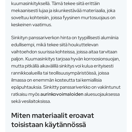
kuumasinkityksellä. Tämä tekee siitä erittäin
mekaanisesti lujaa ja iskunkestävää materiaalia, joka
soveltuu kohteisiin, joissa fyysinen murtosuojaus on
keskeinen vaatimus.
Sinkityn panssariverkon hinta on tyypillisesti alumiinia
edullisempi, mikä tekee siitä houkuttelevan
vaihtoehdon suurissa kohteissa, joissa aitaa tarvitaan
paljon. Kuumasinkitys tarjoaa hyvän korroosionsuojan,
mutta pitkällä aikavälillä sinkitys voi kulua erityisesti
rannikkoalueilla tai teollisuusympäristöissä, joissa
ilmassa on enemmän kosteutta tai kemiallisia
epäpuhtauksia. Sinkitty panssariverkko on vakiintunut
ratkaisu myös
aurinkovoimaloiden
aluesuojauksessa
sekä vesilaitoksissa.
Miten materiaalit eroavat
toisistaan käytännössä