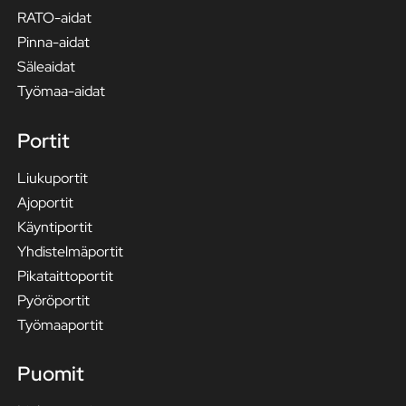
RATO-aidat
Pinna-aidat
Säleaidat
Työmaa-aidat
Portit
Liukuportit
Ajoportit
Käyntiportit
Yhdistelmäportit
Pikataittoportit
Pyöröportit
Työmaaportit
Puomit