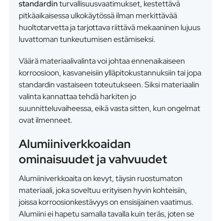
standardin
turvallisuusvaatimukset, kestettävä
pitkäaikaisessa ulkokäytössä ilman merkittävää
huoltotarvetta ja tarjottava riittävä mekaaninen lujuus
luvattoman tunkeutumisen estämiseksi.
Väärä materiaalivalinta voi johtaa ennenaikaiseen
korroosioon, kasvaneisiin ylläpitokustannuksiin tai jopa
standardin vastaiseen toteutukseen. Siksi materiaalin
valinta kannattaa tehdä harkiten jo
suunnitteluvaiheessa, eikä vasta sitten, kun ongelmat
ovat ilmenneet.
Alumiiniverkkoaidan
ominaisuudet ja vahvuudet
Alumiiniverkkoaita on kevyt, täysin ruostumaton
materiaali, joka soveltuu erityisen hyvin kohteisiin,
joissa korroosionkestävyys on ensisijainen vaatimus.
Alumiini ei hapetu samalla tavalla kuin teräs, joten se