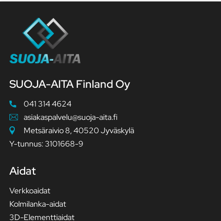
SUOJA-AITA Finland Oy
041 314 4624
asiakaspalvelu@suoja-aita.fi
Metsäraivio 8, 40520 Jyväskylä
Y-tunnus: 3101668-9
Aidat
Verkkoaidat
Kolmilanka-aidat
3D-Elementtiaidat