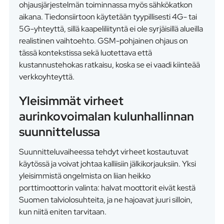
ohjausjärjestelmän toiminnassa myös sähkökatkon
aikana. Tiedonsiirtoon käytetään tyypillisesti 4G- tai
5G-yhteyttä, sillä kaapeliliityntä ei ole syrjäisillä alueilla
realistinen vaihtoehto. GSM-pohjainen ohjaus on
tässä kontekstissa sekä luotettava että
kustannustehokas ratkaisu, koska se ei vaadi kiinteää
verkkoyhteyttä.
Yleisimmät virheet
aurinkovoimalan kulunhallinnan
suunnittelussa
Suunnitteluvaiheessa tehdyt virheet kostautuvat
käytössä ja voivat johtaa kalliisiin jälkikorjauksiin. Yksi
yleisimmistä ongelmista on liian heikko
porttimoottorin valinta: halvat moottorit eivät kestä
Suomen talviolosuhteita, ja ne hajoavat juuri silloin,
kun niitä eniten tarvitaan.