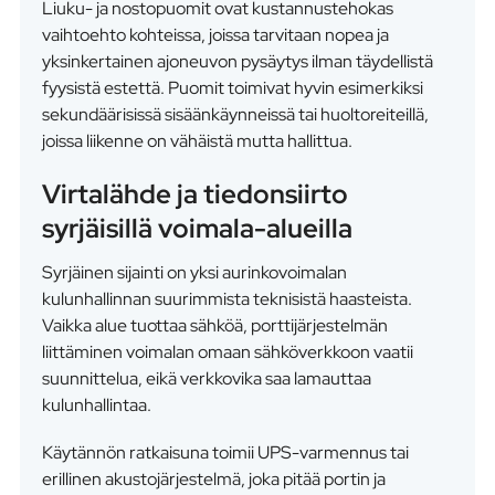
Liuku- ja nostopuomit ovat kustannustehokas
vaihtoehto kohteissa, joissa tarvitaan nopea ja
yksinkertainen ajoneuvon pysäytys ilman täydellistä
fyysistä estettä. Puomit toimivat hyvin esimerkiksi
sekundäärisissä sisäänkäynneissä tai huoltoreiteillä,
joissa liikenne on vähäistä mutta hallittua.
Virtalähde ja tiedonsiirto
syrjäisillä voimala-alueilla
Syrjäinen sijainti on yksi aurinkovoimalan
kulunhallinnan suurimmista teknisistä haasteista.
Vaikka alue tuottaa sähköä, porttijärjestelmän
liittäminen voimalan omaan sähköverkkoon vaatii
suunnittelua, eikä verkkovika saa lamauttaa
kulunhallintaa.
Käytännön ratkaisuna toimii UPS-varmennus tai
erillinen akustojärjestelmä, joka pitää portin ja