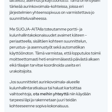
laitteisto, asennus ja käyttöönotto. Tämä on erityisen
tärkeää aurinkovoimala-kohteissa, joissa eri
järjestelmien yhteensopivuus on varmistettava jo
suunnitteluvaiheessa.
Me SUOJA-AITAlla toteutamme portti- ja
kulunhallintakokonaisuudet avaimet käteen -
periaatteella, sisältäen kohteen suunnittelun,
perustus- ja asennustyöt sekä automatiikan
käyttöönoton. Tämä varmistaa, että lopputulos toimii
moitteettomasti heti ensimmäisestä päivästä alkaen
eikä tilaajan tarvitse koordinoida useita eri
urakoitsijoita.
Jos suunnittelet aurinkovoimala-alueelle
kulunhallintaratkaisua tai haluat kartoittaa
vaihtoehtoja,
ota meihin yhteyttä
niin käydään
tarpeesi läpi ja rakennetaan juuri teidän
kohteeseenne sopiva kokonaisuus.