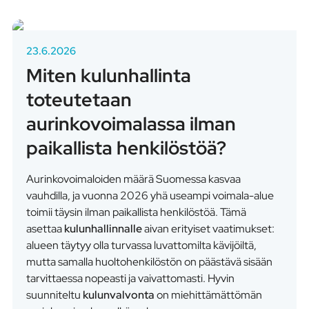
23.6.2026
Miten kulunhallinta
toteutetaan
aurinkovoimalassa ilman
paikallista henkilöstöä?
Aurinkovoimaloiden määrä Suomessa kasvaa
vauhdilla, ja vuonna 2026 yhä useampi voimala-alue
toimii täysin ilman paikallista henkilöstöä. Tämä
asettaa
kulunhallinnalle
aivan erityiset vaatimukset:
alueen täytyy olla turvassa luvattomilta kävijöiltä,
mutta samalla huoltohenkilöstön on päästävä sisään
tarvittaessa nopeasti ja vaivattomasti. Hyvin
suunniteltu
kulunvalvonta
on miehittämättömän