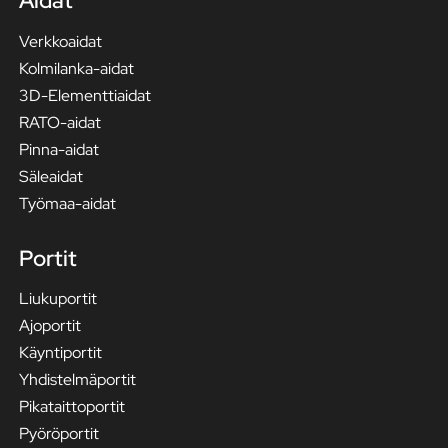
Aidat
Verkkoaidat
Kolmilanka-aidat
3D-Elementtiaidat
RATO-aidat
Pinna-aidat
Säleaidat
Työmaa-aidat
Portit
Liukuportit
Ajoportit
Käyntiportit
Yhdistelmäportit
Pikataittoportit
Pyöröportit