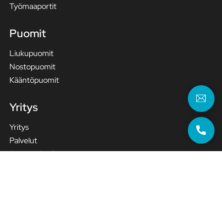
Työmaaportit
Puomit
Liukupuomit
Nostopuomit
Kääntöpuomit
Yritys
Yritys
Palvelut
Ammattilaisille
Huoltosopimus
Yhteystiedot
© SUOJA-AITA