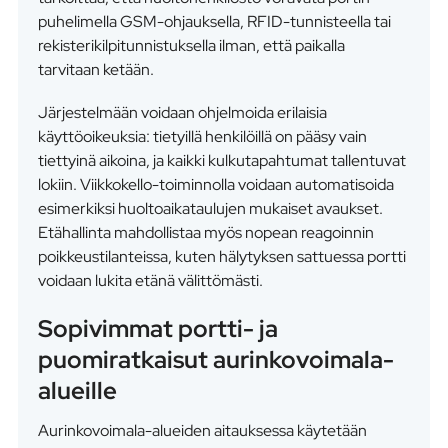
puhelimella GSM-ohjauksella, RFID-tunnisteella tai
rekisterikilpitunnistuksella ilman, että paikalla
tarvitaan ketään.
Järjestelmään voidaan ohjelmoida erilaisia
käyttöoikeuksia: tietyillä henkilöillä on pääsy vain
tiettyinä aikoina, ja kaikki kulkutapahtumat tallentuvat
lokiin. Viikkokello-toiminnolla voidaan automatisoida
esimerkiksi huoltoaikataulujen mukaiset avaukset.
Etähallinta mahdollistaa myös nopean reagoinnin
poikkeustilanteissa, kuten hälytyksen sattuessa portti
voidaan lukita etänä välittömästi.
Sopivimmat portti- ja
puomiratkaisut aurinkovoimala-
alueille
Aurinkovoimala-alueiden aitauksessa käytetään