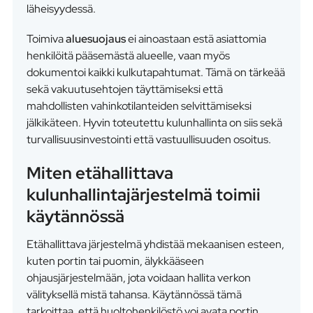
läheisyydessä.
Toimiva
aluesuojaus
ei ainoastaan estä asiattomia
henkilöitä pääsemästä alueelle, vaan myös
dokumentoi kaikki kulkutapahtumat. Tämä on tärkeää
sekä vakuutusehtojen täyttämiseksi että
mahdollisten vahinkotilanteiden selvittämiseksi
jälkikäteen. Hyvin toteutettu kulunhallinta on siis sekä
turvallisuusinvestointi että vastuullisuuden osoitus.
Miten etähallittava
kulunhallintajärjestelmä toimii
käytännössä
Etähallittava järjestelmä yhdistää mekaanisen esteen,
kuten portin tai puomin, älykkääseen
ohjausjärjestelmään, jota voidaan hallita verkon
välityksellä mistä tahansa. Käytännössä tämä
tarkoittaa, että huoltohenkilöstö voi avata portin