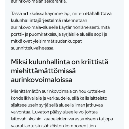
aurinkovoimalan selkäranka.
Tässä artikkelissa käymme läpi, miten
etähallittava
kulunhallintajärjestelmä
rakennetaan
aurinkovoimala-alueelle käytännönläheisesti, mitä
portti- ja puomiratkaisuja syrjäisille alueille sopii ja
mitkä ovat yleisimmät sudenkuopat
suunnitteluvaiheessa.
Miksi kulunhallinta on kriittistä
miehittämättömissä
aurinkovoimaloissa
Miehittämätön aurinkovoimala on houkutteleva
kohde ilkivallalle ja varkaudelle, sillä kallis laitteisto
sijaitsee usein syrjäisellä alueella ilman jatkuvaa
valvontaa. Luvaton pääsy alueelle voi johtaa
laitevahinkoihin, kaapeleiden varastamiseen tai jopa
vaaratilanteisiin sähköisten komponenttien