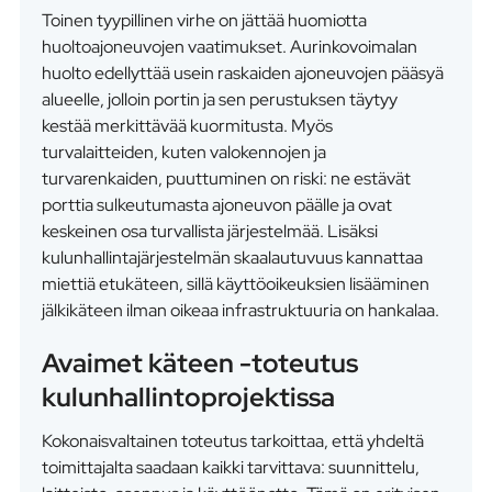
Toinen tyypillinen virhe on jättää huomiotta
huoltoajoneuvojen vaatimukset. Aurinkovoimalan
huolto edellyttää usein raskaiden ajoneuvojen pääsyä
alueelle, jolloin portin ja sen perustuksen täytyy
kestää merkittävää kuormitusta. Myös
turvalaitteiden, kuten valokennojen ja
turvarenkaiden, puuttuminen on riski: ne estävät
porttia sulkeutumasta ajoneuvon päälle ja ovat
keskeinen osa turvallista järjestelmää. Lisäksi
kulunhallintajärjestelmän skaalautuvuus kannattaa
miettiä etukäteen, sillä käyttöoikeuksien lisääminen
jälkikäteen ilman oikeaa infrastruktuuria on hankalaa.
Avaimet käteen -toteutus
kulunhallintoprojektissa
Kokonaisvaltainen toteutus tarkoittaa, että yhdeltä
toimittajalta saadaan kaikki tarvittava: suunnittelu,