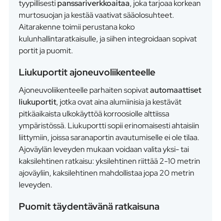
tyypillisesti
panssariverkkoaitaa
, joka tarjoaa korkean
murtosuojan ja kestää vaativat sääolosuhteet.
Aitarakenne toimii perustana koko
kulunhallintaratkaisulle, ja siihen integroidaan sopivat
portit ja puomit.
Liukuportit ajoneuvoliikenteelle
Ajoneuvoliikenteelle parhaiten sopivat
automaattiset
liukuportit
, jotka ovat aina alumiinisia ja kestävät
pitkäaikaista ulkokäyttöä korroosiolle alttiissa
ympäristössä. Liukuportti sopii erinomaisesti ahtaisiin
liittymiin, joissa saranaportin avautumiselle ei ole tilaa.
Ajoväylän leveyden mukaan voidaan valita yksi- tai
kaksilehtinen ratkaisu: yksilehtinen riittää 2-10 metrin
ajoväyliin, kaksilehtinen mahdollistaa jopa 20 metrin
leveyden.
Puomit täydentävänä ratkaisuna