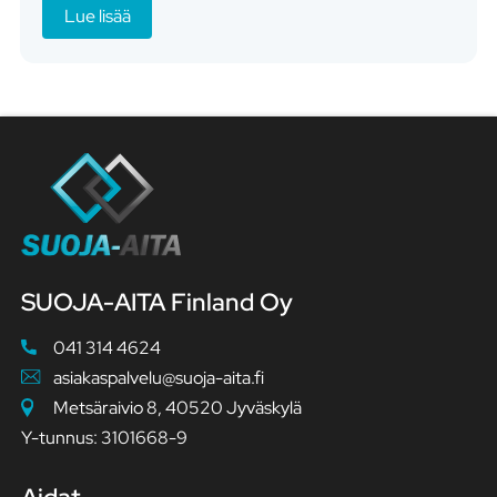
Lue lisää
SUOJA-AITA Finland Oy
041 314 4624
asiakaspalvelu@suoja-aita.fi
Metsäraivio 8, 40520 Jyväskylä
Y-tunnus: 3101668-9